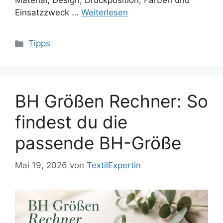
Material, Design, Druckposition, Farben und
Einsatzzweck …
Weiterlesen
Kategorien
Tipps
BH Größen Rechner: So
findest du die
passende BH-Größe
Mai 19, 2026
von
TextilExpertin