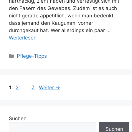
hartnäckig, zieht Fäden und verfestigt sich mit
den Fasern des Gewebes. Zudem ist es auch
nicht gerade appetitlich, wenn man bedenkt,
dass jemand den Kaugummi vorher
durchgekaut hat. Wer allerdings ein paar …
Weiterlesen
Kategorien
Pflege-Tipps
Seite
Seite
Seite
1
2
…
7
Weiter
→
Suchen
Suchen