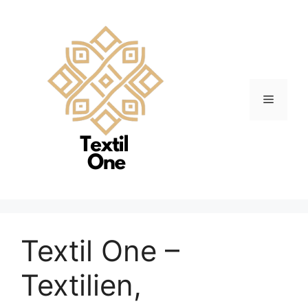
Zum
Inhalt
springen
Menü
Textil One –
Textilien,