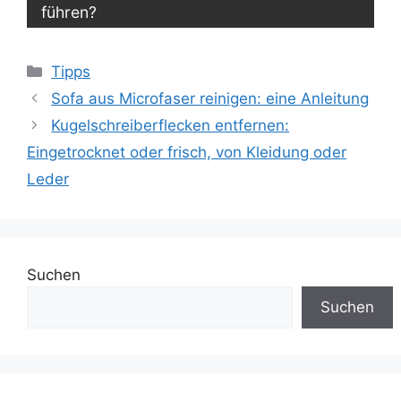
führen?
Kategorien
Tipps
Sofa aus Microfaser reinigen: eine Anleitung
Kugelschreiberflecken entfernen:
Eingetrocknet oder frisch, von Kleidung oder
Leder
Suchen
Suchen