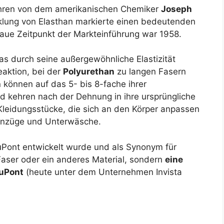
hren von dem amerikanischen Chemiker
Joseph
klung von Elasthan markierte einen bedeutenden
enaue Zeitpunkt der Markteinführung war 1958.
das durch seine außergewöhnliche Elastizität
eaktion, bei der
Polyurethan
zu langen Fasern
n können auf das 5- bis 8-fache ihrer
 kehren nach der Dehnung in ihre ursprüngliche
 Kleidungsstücke, die sich an den Körper anpassen
anzüge und Unterwäsche.
DuPont entwickelt wurde und als Synonym für
e Faser oder ein anderes Material, sondern
eine
DuPont
(heute unter dem Unternehmen Invista