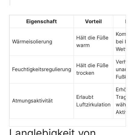
Eigenschaft
Vorteil
Nut
Komfort
Hält die Füße
Wärmeisolierung
bei kal
warm
Wetter
Verhind
Hält die Füße
Feuchtigkeitsregulierung
unange
trocken
Fußklim
Erhöht
Erlaubt
Trageko
Atmungsaktivität
Luftzirkulation
währen
Aktivitä
Langlebigkeit von