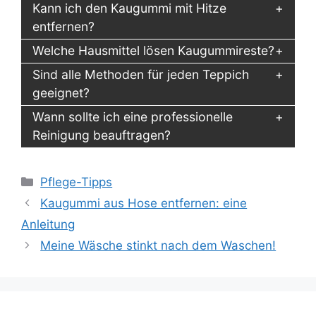
Kann ich den Kaugummi mit Hitze
entfernen?
Welche Hausmittel lösen Kaugummireste?
Sind alle Methoden für jeden Teppich
geeignet?
Wann sollte ich eine professionelle
Reinigung beauftragen?
Kategorien
Pflege-Tipps
Kaugummi aus Hose entfernen: eine
Anleitung
Meine Wäsche stinkt nach dem Waschen!