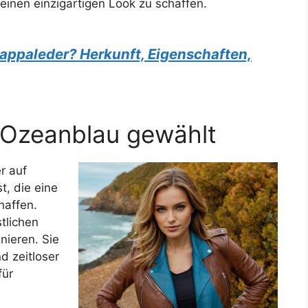
inen einzigartigen Look zu schaffen.
Nappaleder? Herkunft, Eigenschaften,
Ozeanblau gewählt
r auf
t, die eine
haffen.
tlichen
nieren. Sie
d zeitloser
für